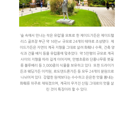
배치도
인사말
객실&사이트
외부풍경
파쇄석
스페셜
배치도
‘숲 속에서 만나는 작은 유럽’을 모토로 한 제이드가든은 제이드팰
데크
리스 골프장 부근 약 16만㎡ 규모로 24개의 테마로 조성됐다. 제
수영장
예약안내
이드가든은 자연의 계곡 지형을 그대로 살려 화훼나 수목, 건축 양
풀타프 에어존
계곡
식과 건물 배치 등을 유럽풍에 맞추었다. 약 5만평의 규모로 계곡
예약안내
에코하우스
사이의 지형을 따라 길게 이어지며, 만병초류와 단풍나무류 붓꽃
여행지
트렘폴린
류 블루베리 등 3,000종의 식물을 보유하고 있다. 또한 드라이가
실시간예약
프리미엄 오토캠핑
든과 웨딩가든 이끼원, 로도덴드론가든 등 모두 24개의 분원으로
오시는길
나뉘어져 있다. 강렬한 원색보다는 수수하고 은은한 멋을 뽐내는
프리미엄 화이트
화훼류 위주로 채워졌으며, 계곡의 우거진 산림 그대로의 멋을 살
린 것이 특징이라 할 수 있다.