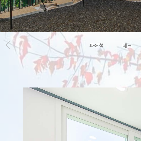
파쇄석
데크
Hit enter to search or ESC to close