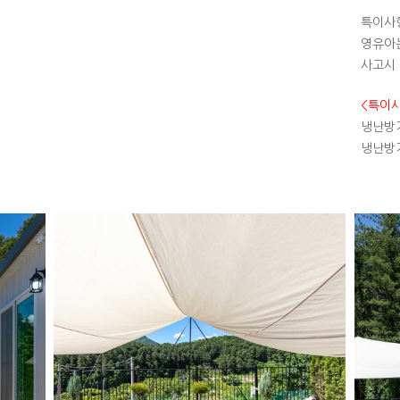
특이사항
영유아
사고시 
<특이
냉난방기
냉난방기