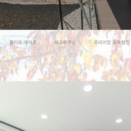
풀타프 에어존
에코하우스
프리미엄 오토캠핑