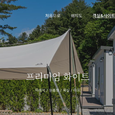
처음으로
배치도
객실&사이트
프리미엄 화이트
파쇄석 / 원룸형 / 욕실 / 타프