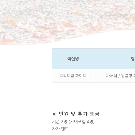
객실명
형
프리미엄 화이트
파쇄석 / 원룸형 객
※ 인원 및 추가 요금
기준 2명 (자녀포함 4명)
자가 텐트