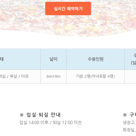
실시간 예약하기
태
넓이
수용인원
(
실 / 욕실 / 타프
6m×9m
기준 2명(자녀포함 4명)
※ 입실·퇴실 안내
※ 
입실 14:00 이후 / 퇴실 12:00 이전
냉장고,
화장실