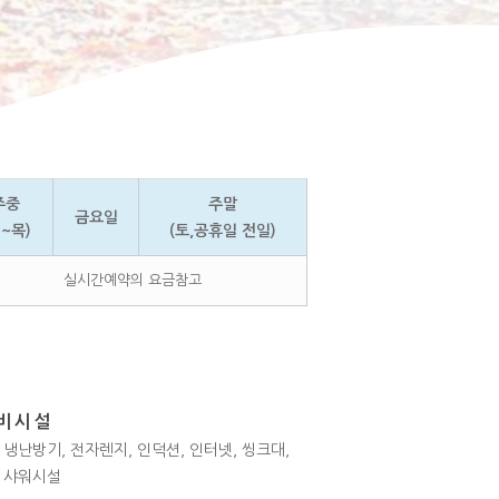
주중
주말
금요일
일~목)
(토,공휴일 전일)
실시간예약의 요금참고
구비시설
 냉난방기, 전자렌지, 인덕션, 인터넷, 씽크대,
, 샤워시설