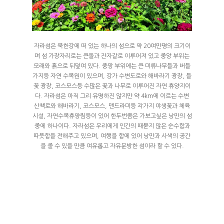
인사말
객실&사이트
외부풍경
파쇄석
자라섬은 북한강에 떠 있는 하나의 섬으로 약 20여만평의 크기이
스페셜
배치도
며 섬 가장자리로는 큰돌과 잔자갈로 이루어져 있고 중앙 부위는
데크
모래와 흙으로 뒤덮여 있다. 중앙 부위에는 큰 미류나무들과 버들
수영장
예약안내
가지등 자연 수목원이 있으며, 강가 수변도로와 해바라기 광장, 들
풀타프 에어존
꽃 광장, 코스모스등 수많은 꽃과 나무로 이루어진 자연 휴양지이
계곡
예약안내
다. 자라섬은 아직 그리 유명하진 않지만 약 4km에 이르는 수변
에코하우스
여행지
트렘폴린
산책로와 해바라기, 코스모스, 맨드라미등 각가지 야생꽃과 체육
실시간예약
프리미엄 오토캠핑
시설, 자연수목휴양림등이 있어 한두번쯤은 가보고싶은 낭만의 섬
오시는길
중에 하나이다. 자라섬은 우리에게 인간의 때묻지 않은 순수함과
프리미엄 화이트
따뜻함을 전해주고 있으며, 여행을 함에 있어 낭만과 사색의 공간
을 줄 수 있을 만큼 여유롭고 자유분방한 섬이라 할 수 있다.