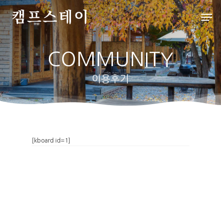
COMMUNITY
Hit enter to search or ESC to close
이용후기
처음으로
[kboard id=1]
배치도
인사말
객실&사이트
외부풍경
파쇄석
스페셜
배치도
데크