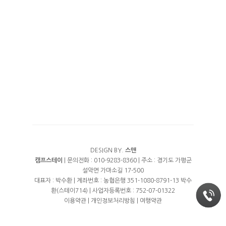
수영장
예약안내
풀타프 에어존
계곡
예약안내
에코하우스
여행지
트렘폴린
실시간예약
프리미엄 오토캠핑
오시는길
프리미엄 화이트
DESIGN BY.
스맨
캠프스테이
| 문의전화 : 010-9283-8360 | 주소 : 경기도 가평군
설악면 가마소길 17-500
대표자 : 박수환 | 계좌번호 : 농협은행 351-1080-8791-13 박수
환(스테이714) | 사업자등록번호 : 752-07-01322
이용약관
|
개인정보처리방침
|
여행약관