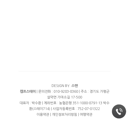
수영장
예약안내
풀타프 에어존
계곡
예약안내
에코하우스
여행지
트렘폴린
실시간예약
프리미엄 오토캠핑
오시는길
프리미엄 화이트
DESIGN BY.
스맨
캠프스테이
| 문의전화 : 010-9283-8360 | 주소 : 경기도 가평군
설악면 가마소길 17-500
대표자 : 박수환 | 계좌번호 : 농협은행 351-1080-8791-13 박수
환(스테이714) | 사업자등록번호 : 752-07-01322
이용약관
|
개인정보처리방침
|
여행약관