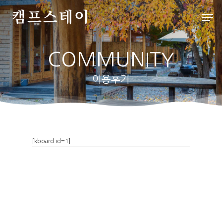
COMMUNITY
Hit enter to search or ESC to close
이용후기
처음으로
[kboard id=1]
배치도
인사말
객실&사이트
외부풍경
파쇄석
스페셜
배치도
데크