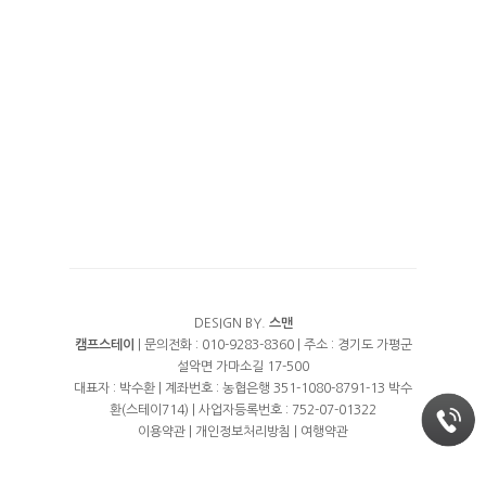
수영장
예약안내
풀타프 에어존
계곡
예약안내
에코하우스
여행지
트렘폴린
실시간예약
프리미엄 오토캠핑
오시는길
프리미엄 화이트
DESIGN BY.
스맨
캠프스테이
| 문의전화 : 010-9283-8360 | 주소 : 경기도 가평군
설악면 가마소길 17-500
대표자 : 박수환 | 계좌번호 : 농협은행 351-1080-8791-13 박수
환(스테이714) | 사업자등록번호 : 752-07-01322
이용약관
|
개인정보처리방침
|
여행약관