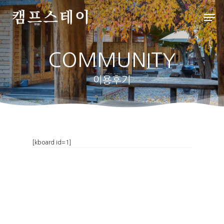
COMMUNITY
Hit enter to search or ESC to close
이용후기
처음으로
[kboard id=1]
배치도
인사말
객실&사이트
외부풍경
파쇄석
스페셜
배치도
데크