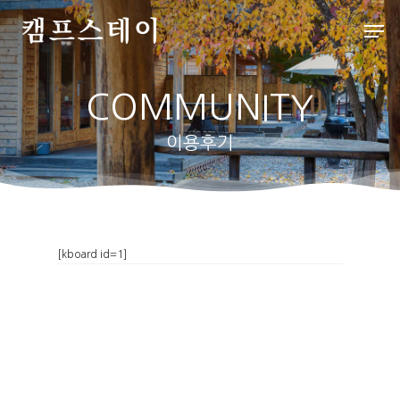
COMMUNITY
Hit enter to search or ESC to close
이용후기
처음으로
[kboard id=1]
배치도
인사말
객실&사이트
외부풍경
파쇄석
스페셜
배치도
데크