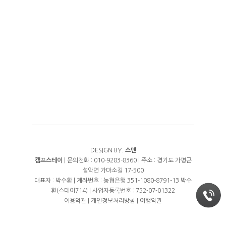
수영장
예약안내
풀타프 에어존
계곡
예약안내
에코하우스
여행지
트렘폴린
실시간예약
프리미엄 오토캠핑
오시는길
프리미엄 화이트
DESIGN BY.
스맨
캠프스테이
| 문의전화 : 010-9283-8360 | 주소 : 경기도 가평군
설악면 가마소길 17-500
대표자 : 박수환 | 계좌번호 : 농협은행 351-1080-8791-13 박수
환(스테이714) | 사업자등록번호 : 752-07-01322
이용약관
|
개인정보처리방침
|
여행약관