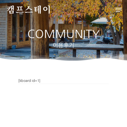
COMMUNITY
Hit enter to search or ESC to close
이용후기
처음으로
[kboard id=1]
배치도
인사말
객실&사이트
외부풍경
파쇄석
스페셜
배치도
데크