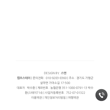
수영장
예약안내
풀타프 에어존
계곡
예약안내
에코하우스
여행지
트렘폴린
실시간예약
프리미엄 오토캠핑
오시는길
프리미엄 화이트
DESIGN BY.
스맨
캠프스테이
| 문의전화 : 010-9283-8360 | 주소 : 경기도 가평군
설악면 가마소길 17-500
대표자 : 박수환 | 계좌번호 : 농협은행 351-1080-8791-13 박수
환(스테이714) | 사업자등록번호 : 752-07-01322
이용약관
|
개인정보처리방침
|
여행약관